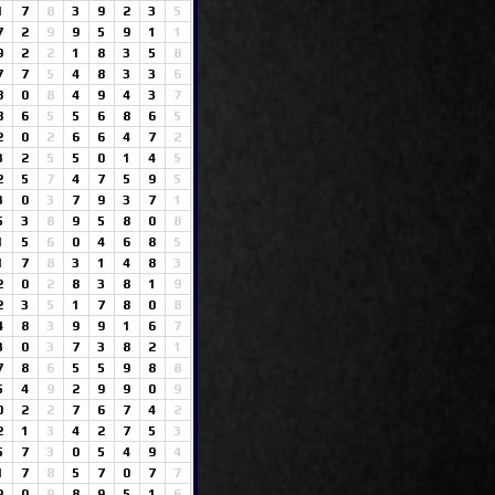
1
7
8
3
9
2
3
5
7
2
9
9
5
9
1
1
9
2
2
1
8
3
5
8
7
7
5
4
8
3
3
6
8
0
8
4
9
4
3
7
8
6
5
5
6
8
6
5
2
0
2
6
6
4
7
2
3
2
5
5
0
1
4
5
2
5
7
4
7
5
9
5
3
0
3
7
9
3
7
1
5
3
8
9
5
8
0
8
1
5
6
0
4
6
8
5
1
7
8
3
1
4
8
3
2
0
2
8
3
8
1
9
2
3
5
1
7
8
0
8
4
8
3
9
9
1
6
7
3
0
3
7
3
8
2
1
7
8
6
5
5
9
8
8
5
4
9
2
9
9
0
9
0
2
2
7
6
7
4
2
2
1
3
4
2
7
5
3
5
7
3
0
5
4
9
4
1
7
8
5
7
0
7
7
9
0
9
8
9
5
1
6