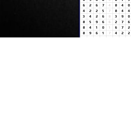
6
2
6
7
4
8
4
0
4
2
2
5
7
8
4
4
3
4
2
6
8
3
9
0
8
5
9
6
6
2
7
6
8
4
1
0
1
6
7
2
8
9
6
1
7
4
2
2
1
5
3
4
7
3
5
6
3
5
0
0
0
5
3
8
7
0
2
7
9
3
4
9
0
4
3
7
1
2
3
7
8
8
2
3
5
3
4
0
9
1
5
0
5
3
6
4
0
1
2
9
2
6
2
6
0
8
2
0
2
8
3
2
0
2
2
5
7
2
7
7
7
5
0
3
3
8
8
7
9
2
3
3
6
5
2
7
0
9
3
8
2
9
1
0
4
7
9
5
5
1
8
3
0
0
3
1
4
0
4
1
3
6
0
1
1
2
8
2
2
9
2
0
2
4
7
5
6
0
1
0
1
8
4
5