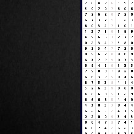
7
8
4
2
6
5
9
7
5
9
7
9
7
6
0
6
7
2
6
2
8
7
2
0
6
7
3
7
1
3
2
3
8
0
3
4
7
1
0
1
1
3
7
1
8
1
9
9
4
5
6
6
3
2
7
7
0
2
3
4
7
5
8
0
9
2
3
4
7
7
2
6
0
9
6
2
8
9
0
9
6
3
7
2
9
0
7
3
6
8
4
5
9
1
3
5
7
5
8
8
7
9
2
8
6
6
3
2
5
0
4
6
8
7
5
3
8
4
1
4
5
2
6
3
9
0
8
0
4
8
6
8
5
1
2
9
6
6
6
8
5
4
4
9
4
3
0
3
3
8
4
4
6
2
6
5
2
4
7
5
2
2
0
9
9
3
4
3
8
6
4
7
2
7
4
1
4
6
7
4
2
6
2
3
0
9
0
8
8
8
7
5