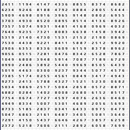
2
4
1
1
2
1
1
9
4
4
4
1
4
7
2
4
3
3
6
9
8
8
5
5
1
8
3
7
4
2
8
6
8
2
1
6
2
3
4
7
9
2
4
6
1
8
1
8
8
7
4
7
9
2
2
0
8
8
4
3
2
8
0
5
5
5
4
4
4
8
5
9
0
9
9
4
6
9
8
8
0
9
1
6
7
3
9
6
5
2
9
1
4
8
3
0
8
0
2
2
6
9
5
5
1
3
7
0
3
3
4
9
3
0
3
8
5
2
0
2
0
8
9
5
5
8
5
1
4
5
4
1
3
6
9
8
9
2
6
8
7
3
5
7
3
5
0
7
4
2
9
9
3
1
4
9
4
8
1
9
4
1
6
8
5
0
9
6
9
6
4
0
3
2
5
7
6
4
0
4
9
2
3
5
8
7
3
2
1
3
8
0
8
3
2
6
6
3
8
2
1
4
5
8
4
3
9
4
2
6
5
3
1
9
1
2
1
4
0
4
4
7
3
0
3
1
5
3
1
4
2
1
5
2
7
2
1
9
0
9
0
8
6
9
6
7
5
3
0
3
4
4
3
8
2
9
2
2
1
3
8
4
1
1
2
5
8
8
7
6
2
5
1
2
3
9
9
2
0
2
2
9
0
6
6
6
3
5
3
8
8
3
3
6
9
0
6
0
9
9
6
1
5
9
5
8
3
7
8
6
8
9
6
2
8
9
0
5
6
2
0
5
1
5
6
7
2
8
1
9
0
4
7
6
4
8
3
4
2
6
6
5
2
8
1
7
8
6
7
4
1
0
4
9
4
6
8
0
8
8
3
9
4
8
3
5
9
1
4
5
7
0
8
7
6
7
1
8
9
8
6
7
2
9
2
0
9
9
0
9
2
4
8
6
5
3
8
9
2
2
5
4
4
0
4
9
9
6
9
6
8
5
0
5
5
6
4
3
9
3
5
0
1
9
1
4
4
6
3
9
0
3
0
0
0
9
2
3
7
1
9
3
4
4
8
5
0
7
7
5
4
5
7
6
4
7
3
8
5
4
5
1
7
4
2
0
2
5
5
1
4
5
6
1
7
0
8
4
9
4
3
4
1
7
8
4
9
4
3
7
9
2
7
3
1
2
4
1
3
4
5
7
8
8
7
4
3
2
7
9
1
5
2
1
3
5
2
3
0
3
0
6
8
2
1
5
0
3
4
7
9
8
6
9
6
2
5
1
7
8
5
0
0
4
4
2
8
5
8
4
0
5
7
2
9
8
8
7
1
8
6
8
8
2
1
0
2
8
4
3
1
4
0
2
2
8
0
0
8
8
2
6
8
0
8
6
1
5
2
7
8
5
1
7
8
7
7
5
4
9
0
6
7
4
2
7
7
2
7
9
4
5
9
7
7
4
0
7
6
4
2
6
3
6
9
0
4
6
0
6
4
9
4
9
4
8
3
3
4
7
5
0
0
7
7
5
3
0
1
1
4
6
8
9
8
2
0
5
6
2
5
6
9
3
3
8
7
3
3
6
5
1
8
5
4
2
8
3
7
1
0
3
4
1
5
6
4
3
3
6
0
9
7
5
3
0
4
7
9
7
5
0
4
7
2
6
8
6
3
9
2
1
6
1
7
6
4
8
7
6
3
4
0
5
5
5
0
8
1
9
3
6
4
0
4
7
2
9
1
1
4
1
5
0
5
5
4
3
7
1
6
6
4
6
1
4
2
6
7
4
3
8
5
7
3
6
2
5
8
4
2
3
7
2
9
5
2
1
8
9
7
6
0
6
6
2
1
1
1
2
2
8
9
2
2
6
0
5
8
4
7
6
9
9
9