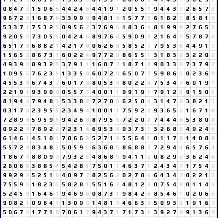
0
8
4
7
2
1
5
0
6
6
4
4
2
4
6
4
4
1
9
1
2
0
5
5
1
9
4
4
3
7
2
6
5
7
3
9
6
7
2
9
1
6
8
7
6
3
3
9
9
9
9
4
8
1
9
1
5
7
7
5
6
1
8
2
1
8
5
8
1
9
5
3
3
7
1
7
5
3
2
5
0
9
5
6
2
3
7
6
9
6
1
8
3
6
9
8
1
9
9
9
2
7
6
5
2
9
2
0
5
5
7
3
0
5
5
0
4
2
4
6
8
9
7
6
4
5
9
0
9
9
2
1
6
4
1
5
7
8
7
6
6
5
1
7
8
6
8
8
2
1
4
2
1
7
8
0
6
2
6
8
5
8
5
2
7
7
9
5
3
8
4
4
9
1
1
1
5
6
5
2
8
6
7
3
1
6
0
2
2
4
9
7
7
2
9
8
6
5
5
1
3
1
8
3
2
3
2
2
0
2
4
9
3
9
3
8
9
3
2
5
3
7
9
1
1
1
6
0
7
7
1
8
7
1
8
9
0
3
3
6
7
3
7
9
7
1
0
9
5
5
7
6
2
3
5
1
3
3
5
8
6
0
7
2
9
6
5
0
7
7
5
9
8
6
5
0
2
3
6
9
4
5
5
3
8
6
7
4
3
7
6
0
1
7
8
8
0
5
3
8
8
0
2
2
4
7
5
3
4
7
6
0
1
9
1
2
2
1
9
1
9
3
9
0
9
0
5
5
7
3
4
0
0
1
1
9
9
1
9
1
7
9
1
2
3
9
1
5
0
5
8
1
9
4
4
7
9
4
8
3
5
3
3
8
2
7
2
7
8
6
6
2
5
8
4
3
1
4
7
2
3
8
2
1
3
0
3
1
7
8
2
3
9
5
5
2
3
4
9
4
1
0
0
1
1
7
5
9
2
2
9
3
6
5
2
1
6
7
1
8
7
2
8
9
8
5
9
5
9
5
9
4
2
6
8
8
7
9
5
5
7
2
2
0
2
7
4
4
4
8
5
3
8
0
8
0
9
2
2
4
7
8
9
2
2
7
2
3
1
4
6
9
5
3
8
9
3
7
3
1
3
2
6
8
5
4
9
2
4
6
6
1
4
6
1
4
5
1
0
1
7
8
6
6
3
5
2
7
1
8
5
5
6
4
1
0
1
1
7
8
1
4
0
8
8
5
5
7
2
9
8
3
4
8
3
5
0
5
9
5
6
3
6
8
5
8
6
8
8
7
7
2
9
4
4
6
5
7
6
4
1
8
6
7
4
8
8
0
9
9
7
9
3
2
5
4
8
6
8
5
9
4
1
1
2
0
8
2
9
2
3
6
2
4
6
2
6
0
6
6
3
8
8
5
4
5
4
2
8
1
7
5
0
1
1
4
6
3
7
1
2
4
3
4
7
1
7
5
4
9
9
9
2
9
2
5
2
5
1
6
4
0
9
7
7
8
2
5
6
2
0
2
7
8
6
6
4
3
4
7
0
2
2
1
3
7
5
5
9
5
1
8
2
3
5
5
8
2
8
1
5
5
1
6
7
4
8
1
2
3
0
7
5
4
9
0
1
1
4
5
5
2
4
5
9
1
6
4
6
1
9
4
6
9
6
0
8
7
3
1
9
8
4
2
6
8
5
4
6
1
0
2
0
6
6
9
0
8
2
1
0
9
6
4
1
1
3
0
9
9
1
4
8
1
9
4
6
6
3
9
5
0
9
3
3
1
9
1
6
7
5
0
6
7
4
1
7
7
1
8
7
0
6
1
7
9
4
3
7
1
7
1
7
3
1
3
9
2
7
9
9
1
3
6
9