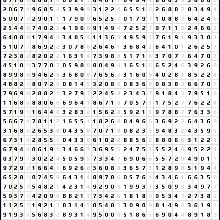
6
7
7
8
6
0
6
8
7
6
0
6
2
1
3
6
4
0
1
1
6
4
9
4
4
8
0
6
3
9
3
6
0
0
0
2
0
6
7
4
9
6
8
5
4
5
3
9
9
9
3
1
2
2
4
6
5
5
1
6
2
6
8
8
7
8
3
4
9
4
5
0
0
7
7
2
9
0
1
1
1
7
9
0
9
6
5
2
5
7
0
1
7
9
7
1
0
8
8
7
6
4
2
4
6
2
5
4
4
8
7
4
0
2
2
4
1
9
6
6
9
1
4
9
4
7
2
5
2
7
9
7
1
1
2
2
4
6
6
3
6
4
0
8
8
1
7
9
4
4
3
4
8
5
4
1
1
3
6
9
4
9
5
9
5
7
6
1
9
1
9
3
3
0
3
5
1
0
7
7
8
6
9
2
2
3
0
7
8
6
2
6
4
6
1
3
6
8
4
3
6
4
1
0
1
2
6
2
5
7
7
2
3
8
2
8
2
0
2
2
1
6
3
1
4
7
3
9
8
8
5
1
7
1
8
3
7
0
7
7
6
4
7
0
7
4
5
1
0
1
3
7
7
0
7
0
5
9
8
8
8
0
4
9
4
1
6
5
1
6
6
5
2
4
6
3
9
2
6
8
8
9
9
8
8
9
4
6
2
8
3
6
8
0
8
7
6
5
6
2
3
1
6
0
6
4
0
2
8
1
8
5
2
2
4
4
8
8
2
1
8
0
7
2
9
0
8
1
4
5
3
2
0
8
8
0
8
3
6
9
0
8
3
8
2
6
6
7
0
7
7
9
6
9
6
2
8
8
2
1
3
2
7
9
7
2
2
4
5
9
2
3
4
3
7
9
1
8
4
3
7
9
5
1
6
1
1
6
8
5
8
8
0
6
6
6
9
6
4
1
8
6
7
1
8
7
0
5
7
3
1
7
5
2
7
7
6
2
2
4
5
7
1
9
1
1
6
4
4
8
3
2
8
3
2
1
5
6
2
8
5
9
2
1
3
9
7
8
8
7
7
6
3
3
6
5
6
6
7
4
7
8
1
1
2
1
6
5
5
1
1
8
2
6
8
8
4
9
6
6
3
6
9
2
2
6
4
3
6
9
3
1
6
8
5
2
6
5
3
8
0
4
3
5
8
7
0
7
1
8
0
8
2
3
5
9
4
8
3
2
4
3
5
9
5
6
7
3
1
4
2
8
5
5
1
0
4
3
3
6
6
1
0
2
2
8
8
5
6
2
8
8
0
6
6
3
1
2
2
4
6
7
9
4
4
0
6
1
9
1
3
4
6
6
3
3
6
9
5
5
2
4
7
5
3
5
5
2
4
6
9
5
2
2
4
0
3
7
9
7
3
0
2
2
4
5
0
5
9
5
7
3
3
4
7
6
9
0
6
6
5
5
7
2
9
4
9
0
1
1
9
7
2
9
2
1
6
6
4
1
6
9
2
6
8
3
6
0
8
8
3
6
5
7
3
1
2
8
9
8
5
1
9
4
4
6
5
2
8
1
0
7
4
5
9
6
4
3
1
4
8
9
7
8
6
0
5
7
6
4
4
3
4
6
1
6
6
3
5
8
7
0
2
5
7
5
4
8
2
1
4
2
3
1
4
9
2
9
0
9
1
9
9
3
3
3
5
0
9
9
3
4
9
7
7
5
9
3
7
1
4
2
0
9
9
8
8
2
1
3
7
3
4
2
6
1
8
1
8
9
9
5
3
4
7
2
7
3
8
2
1
1
2
5
7
1
9
2
1
3
8
3
1
4
5
0
5
4
8
3
3
0
9
0
9
8
1
4
9
4
3
6
1
9
1
9
1
9
3
3
5
6
8
3
2
8
9
3
1
4
9
5
0
0
0
5
1
8
6
5
6
9
0
4
4
8
9
1
8
9