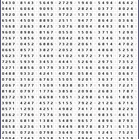
5
4
3
0
3
8
1
4
3
7
5
6
4
9
4
2
7
2
9
2
1
9
4
0
4
5
4
9
4
4
4
6
4
2
6
0
4
4
1
5
6
0
6
4
1
9
0
9
5
5
3
4
9
3
3
2
8
2
4
6
0
3
7
7
5
8
0
2
4
6
3
9
2
0
2
6
4
1
6
7
6
6
1
2
3
9
7
2
2
4
1
3
7
3
1
0
8
3
5
8
2
8
1
8
9
6
5
4
5
9
4
5
0
9
9
8
8
9
3
3
2
5
1
1
2
9
4
7
7
5
8
6
4
2
6
0
3
6
6
3
1
6
6
8
5
2
6
6
3
9
8
4
2
5
7
3
0
7
6
4
8
0
9
4
4
8
4
9
3
3
8
6
1
8
9
9
6
0
0
0
8
9
8
6
5
8
1
6
7
4
0
5
5
0
5
1
5
0
6
6
3
7
1
6
7
1
2
9
0
9
7
5
6
7
4
5
8
5
6
2
9
0
2
0
2
0
0
4
2
6
8
5
9
0
9
1
3
4
6
1
3
0
0
5
5
0
2
8
7
6
0
4
5
2
7
6
8
8
6
5
7
3
2
0
2
2
0
6
1
7
6
8
1
4
5
4
7
0
2
2
0
6
6
5
2
8
5
7
3
1
3
8
2
7
9
2
0
5
2
7
4
3
7
8
6
4
8
6
8
5
5
2
5
0
5
5
6
2
3
5
7
9
5
7
3
5
4
0
9
9
6
1
0
2
2
1
0
7
2
9
7
1
9
1
1
7
2
2
5
7
7
2
5
6
2
5
9
3
9
3
3
4
5
3
8
4
4
4
1
5
5
2
6
9
6
2
9
7
5
3
7
3
5
2
7
5
2
7
1
8
8
8
5
6
2
0
1
7
9
7
3
3
7
2
9
5
1
6
6
3
6
9
6
3
9
2
0
8
2
1
0
4
8
8
7
9
3
3
2
5
4
2
4
1
5
4
0
7
8
6
0
5
8
4
3
0
4
6
1
7
0
6
6
7
4
0
7
0
6
6
3
1
6
2
8
6
7
6
3
9
5
5
0
5
5
9
2
0
1
1
3
6
3
7
1
2
4
5
5
1
2
0
6
7
4
9
2
7
7
5
1
5
0
9
9
1
8
3
8
2
0
3
1
7
8
1
9
0
3
3
7
2
2
1
3
8
1
8
2
1
0
7
9
7
7
1
7
7
6
4
3
8
5
8
4
2
0
9
8
8
2
6
8
3
2
1
7
8
7
6
0
3
7
2
9
9
3
1
9
1
6
6
9
8
8
1
0
5
1
6
3
2
9
8
8
6
1
6
6
3
1
8
0
5
5
3
9
9
1
1
4
2
4
7
2
4
5
7
2
9
5
1
5
5
1
7
9
2
2
4
2
1
2
6
8
6
7
1
6
7
0
5
7
1
8
1
2
9
3
3
4
2
5
1
6
4
9
8
2
1
7
4
1
7
8
8
4
3
6
9
8
2
2
9
2
0
3
6
2
8
7
7
6
9
6
7
5
7
6
4
3
9
6
1
7
0
9
4
4
8
9
8
3
5
8
4
6
1
3
4
4
8
2
3
5
6
8
1
8
9
1
3
8
4
3
5
4
8
9
8
9
6
5
7
3
4
8
9
6
6
8
7
9
3
3
0
6
5
8
4
6
2
3
6
9
1
3
9
1
1
9
4
4
9
4
8
9
7
8
6
8
3
7
1
8
6
1
3
5
8
2
5
4
6
1
0
7
2
6
8
0
7
9
8
8
3
6
4
9
4
7
0
9
9
9
1
2
4
5
9
7
5
2
5
7
3
0
0
4
4
7
2
4
3
7
0
5
3
8
2
5
1
1
5
6
8
9
6
4
1
6
1
5
4
9
5
3
5
9
5