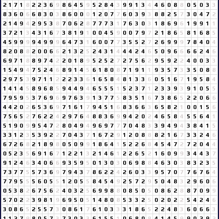
2
1
7
1
8
2
2
3
6
9
8
6
4
5
9
5
2
8
4
3
9
9
1
3
4
4
6
0
8
8
0
5
0
3
3
8
3
6
0
6
6
8
3
0
3
8
6
0
0
0
1
2
0
7
7
6
0
3
9
3
8
8
2
5
7
3
0
4
7
2
2
1
4
9
4
2
9
5
3
8
7
0
6
2
8
7
7
7
3
1
7
6
3
0
3
1
8
6
9
6
1
9
9
1
1
3
7
2
1
3
4
3
1
6
7
3
8
1
9
1
0
0
4
5
9
0
0
7
9
7
2
1
8
6
5
8
1
6
8
5
4
5
9
9
9
9
4
9
9
9
6
4
7
3
1
6
0
0
7
7
3
5
5
2
7
2
6
9
9
9
7
8
4
0
4
8
2
0
8
8
2
0
0
6
6
2
1
3
2
5
2
4
3
1
4
4
4
2
4
6
5
0
9
6
6
6
6
2
4
6
6
9
7
1
8
8
9
7
4
2
2
0
1
8
9
5
2
5
2
7
2
7
5
6
2
9
5
9
2
2
4
0
0
3
3
1
5
4
9
4
7
5
2
4
6
8
9
1
4
5
6
1
8
0
8
7
1
9
1
1
9
3
5
7
3
3
5
0
8
8
2
9
7
5
3
9
7
1
1
2
2
2
3
3
6
1
6
5
8
4
8
1
3
3
6
0
5
1
6
7
1
9
5
8
4
1
4
1
4
5
8
9
6
8
5
9
4
4
9
4
6
5
5
5
1
5
2
3
7
1
2
3
3
9
3
9
1
0
5
5
7
9
5
9
5
3
7
6
9
6
9
7
6
3
9
1
3
7
7
5
8
3
5
1
6
7
3
8
6
5
2
2
0
6
6
4
4
2
0
2
6
5
3
6
9
7
1
6
1
7
9
4
5
1
6
8
3
6
6
3
6
5
8
2
1
0
0
1
5
6
7
5
6
5
2
7
6
2
2
4
2
9
7
6
4
8
8
3
6
9
9
4
2
0
2
4
6
5
8
4
5
5
6
4
1
5
1
9
0
9
9
5
4
7
2
8
0
4
9
4
9
6
9
7
7
7
0
4
8
3
3
9
4
9
4
3
8
4
1
5
3
3
1
2
3
5
3
9
2
2
7
0
4
3
7
1
6
7
2
9
1
2
0
8
8
8
2
1
6
7
3
3
2
4
6
6
7
2
6
8
2
1
8
9
8
0
5
0
9
9
1
8
6
4
1
5
2
2
6
8
4
5
4
7
2
7
2
0
4
4
0
5
2
3
5
6
9
1
6
7
1
2
2
1
3
2
1
4
6
1
2
2
6
5
2
1
6
0
9
9
3
4
4
3
7
9
1
2
4
6
3
4
0
6
6
9
3
5
9
5
0
1
3
0
3
0
6
9
8
8
4
6
3
0
3
8
3
2
3
5
7
3
7
7
5
5
7
3
6
9
7
9
4
3
7
8
6
2
2
4
2
6
0
3
3
9
5
7
0
7
7
6
7
6
4
7
7
9
5
5
5
6
0
5
5
1
2
0
5
5
8
4
5
4
9
2
5
7
2
9
5
0
4
8
3
2
9
6
0
6
0
5
3
8
2
6
7
5
6
2
4
0
3
2
5
6
9
9
8
8
0
8
5
0
5
0
8
6
2
8
8
7
0
9
9
5
7
0
2
2
3
9
8
1
9
6
9
5
0
5
1
4
8
0
8
5
3
3
2
5
0
2
0
2
2
5
4
2
4
6
3
0
8
6
5
2
5
5
7
3
0
8
6
1
7
6
1
0
3
3
3
1
8
6
5
2
2
4
8
3
6
0
6
6
3
1
1
2
7
9
8
0
5
7
3
7
3
0
3
3
6
1
5
5
1
0
6
8
0
8
4
1
4
5
9
9
0
2
9
2