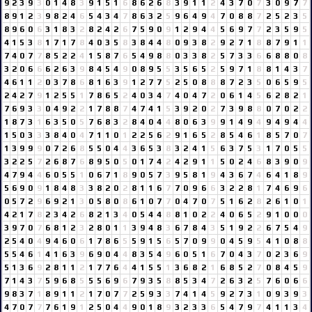
9
2
3
9
3
0
1
4
8
3
9
1
5
1
6
8
6
2
6
8
3
9
1
1
2
4
3
7
0
7
3
0
9
7
7
8
9
1
2
3
9
8
2
4
6
5
4
3
4
7
8
6
3
2
5
9
6
4
9
4
7
0
8
8
7
2
5
2
3
5
8
9
6
0
6
3
1
8
3
2
8
2
4
2
6
7
5
9
0
9
1
2
9
4
4
5
6
9
7
7
2
3
5
9
5
4
1
5
3
8
1
7
1
7
8
4
0
3
5
8
3
8
4
4
8
0
9
3
8
2
9
2
7
1
8
8
7
9
1
1
7
4
0
7
7
8
5
2
2
4
1
5
8
7
6
5
4
9
8
8
0
3
3
8
2
5
7
3
3
6
6
8
8
0
8
3
2
0
6
6
6
2
6
3
9
8
4
5
4
9
0
8
9
5
5
3
5
6
5
2
5
9
7
1
8
8
1
4
3
7
4
6
1
1
2
0
3
7
8
6
8
1
6
3
9
1
2
7
7
5
2
5
0
8
8
8
7
2
3
5
0
6
5
9
5
2
4
2
7
9
1
2
5
5
1
7
8
6
5
2
4
0
3
4
7
4
0
4
7
2
0
6
1
4
5
6
2
8
2
1
7
6
9
3
3
0
4
9
2
2
1
7
8
8
7
4
7
4
1
5
3
9
2
0
2
7
3
9
8
8
0
7
0
2
2
1
8
7
3
1
6
3
5
0
5
7
6
8
3
2
8
4
0
4
4
8
0
6
3
9
9
1
4
9
4
9
4
9
4
4
1
5
0
3
3
3
8
4
0
4
7
1
1
0
1
2
2
5
6
2
9
1
6
5
2
8
5
4
6
1
8
5
7
0
7
1
3
9
9
9
0
7
2
6
8
5
5
0
4
4
3
6
5
3
8
3
2
4
1
5
6
3
7
5
3
1
7
0
5
5
3
2
2
5
7
2
6
8
7
6
8
9
5
0
5
0
1
7
4
2
4
2
9
1
1
5
0
2
4
6
8
3
9
0
9
4
7
9
4
4
6
0
5
5
1
0
6
7
1
8
9
0
5
7
3
9
5
8
1
9
4
3
6
7
4
6
4
1
8
9
5
6
9
0
9
1
8
4
8
3
3
8
2
0
2
8
1
1
6
7
7
0
9
6
6
3
2
2
8
1
7
4
6
9
6
0
5
7
2
9
6
9
2
1
3
0
5
8
0
8
6
1
0
7
7
0
4
7
0
7
5
1
6
2
8
2
6
1
0
1
4
2
1
7
8
2
3
4
2
6
8
2
1
3
4
0
5
4
4
8
8
1
0
2
2
4
0
6
5
2
9
1
0
0
0
3
9
7
0
7
6
8
1
2
3
2
8
0
1
1
3
9
4
8
3
6
7
8
4
3
5
1
9
2
2
6
7
5
4
9
2
5
4
0
4
9
4
6
0
6
1
7
8
6
5
5
9
1
5
6
5
7
0
9
9
0
4
5
9
5
4
1
0
8
8
5
5
4
6
1
4
1
6
3
9
6
9
0
4
4
8
3
5
4
9
6
0
5
1
6
7
0
4
3
7
0
2
3
6
9
5
1
3
6
9
2
8
1
1
2
1
7
7
6
4
4
1
5
5
1
3
6
8
2
1
6
8
5
2
7
0
8
4
5
9
7
1
4
3
7
5
9
6
8
5
5
5
6
9
6
7
9
3
5
8
8
5
3
4
7
2
6
3
2
5
7
6
0
6
6
9
8
3
7
1
8
9
1
1
2
1
7
0
7
7
2
5
9
3
3
7
4
1
4
5
9
2
7
3
1
0
9
3
9
3
4
7
0
7
7
7
6
1
9
1
2
5
0
4
4
9
0
1
8
9
3
2
3
3
6
5
4
7
9
7
4
1
1
3
4