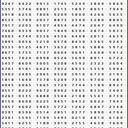
9
2
4
7
2
6
4
2
2
4
9
9
1
3
4
1
7
4
5
9
5
2
4
9
4
3
8
0
9
9
5
8
6
9
6
5
3
5
7
3
3
7
4
6
1
0
8
9
1
1
2
5
1
3
4
1
8
9
7
7
8
0
5
1
6
7
9
4
9
4
3
9
1
8
9
6
2
5
0
5
7
8
0
6
6
9
2
0
9
9
5
8
0
0
0
4
2
6
6
3
5
6
3
5
8
8
5
3
5
8
5
7
0
9
9
2
0
3
7
1
8
8
7
3
1
2
3
4
0
4
3
2
8
0
8
8
8
0
5
5
7
9
1
7
8
2
2
0
3
3
9
1
0
7
7
4
9
5
4
9
4
4
7
4
2
2
6
4
7
2
6
4
9
0
9
7
4
6
0
6
9
3
3
9
3
9
0
3
7
1
1
8
4
9
4
6
3
0
4
4
2
8
7
4
2
5
0
3
3
6
0
0
0
3
3
4
7
4
4
8
0
3
3
6
9
4
5
3
6
9
6
4
0
8
8
2
0
1
3
4
4
6
3
9
3
3
8
9
5
5
0
0
5
6
2
5
2
1
0
1
6
5
7
8
6
8
4
3
0
3
3
3
6
5
2
9
2
4
3
7
9
3
3
5
8
0
1
2
5
7
4
6
7
1
8
3
6
3
2
5
3
8
1
6
7
5
8
8
6
5
5
9
7
2
9
8
6
7
7
5
5
7
5
5
1
7
1
3
7
1
0
6
0
4
4
0
6
9
1
1
3
6
0
8
8
5
4
1
2
3
4
6
9
1
1
7
0
2
4
6
0
9
9
8
8
0
5
2
6
8
3
6
9
9
9
8
0
1
1
2
6
7
2
2
4
5
4
3
7
1
8
6
0
9
9
3
0
0
5
5
6
2
0
8
8
4
5
9
2
2
2
3
2
3
5
2
6
0
4
4
4
7
0
1
1
9
1
8
1
9
6
4
2
4
6
7
9
3
2
5
6
9
3
5
8
5
3
5
9
5
5
9
9
4
4
3
4
0
2
2
2
4
8
5
4
2
9
6
5
2
9
5
2
8
1
3
9
1
6
7
6
7
3
9
3
2
1
9
3
3
1
8
1
8
9
1
6
4
0
4
7
3
7
8
6
5
2
0
9
9
7
3
3
5
8
9
7
0
0
0
1
4
8
1
9
4
0
4
5
9
6
0
6
5
2
1
6
6
5
2
3
7
2
9
2
7
7
4
4
8
3
1
8
9
8
8
9
2
7
9
0
5
5
7
3
8
2
2
2
4
9
6
7
2
9
8
9
6
2
8
5
8
6
5
2
8
3
3
0
3
3
4
0
3
3
0
2
6
3
9
0
3
3
5
8
6
8
8
8
7
3
5
4
4
8
2
1
0
8
8
5
5
4
1
5
0
7
3
0
3
8
1
5
9
5
8
6
0
8
8
0
2
2
5
7
9
4
5
1
6
0
4
3
2
5
6
0
2
2
4
7
9
4
3
7
3
0
5
7
3
4
6
0
2
2
3
9
0
3
3
5
7
7
2
9
1
2
6
2
8
6
8
4
7
2
2
3
4
8
3
0
3
9
1
1
8
3
9
6
6
0
5
1
4
5
2
8
5
1
6
0
3
7
7
5
5
8
9
0
9
4
7
9
4
4
2
3
0
1
1
5
5
9
5
5
7
1
9
9
9
5
4
9
3
3
0
2
1
0
1
4
8
1
0
1
6
1
8
0
8
3
4
1
1
2
6
2
5
5
1
1
1
8
0
8
3
9
1
9
1
2
7
5
5
1
4
6
3
8
2
7
6
0
9
9