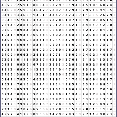
8
3
1
0
1
2
0
4
7
2
3
8
8
0
8
4
7
0
7
7
3
4
5
4
9
5
3
7
9
7
6
9
9
8
8
4
6
5
2
7
7
5
9
1
1
8
0
0
4
4
9
3
7
9
7
0
5
9
4
4
4
5
1
0
1
6
0
7
4
2
4
4
6
2
8
7
5
9
6
6
3
6
4
7
2
5
3
0
7
7
4
7
9
4
4
7
9
5
1
6
9
1
6
5
2
0
4
1
8
9
3
3
6
8
5
1
3
0
1
1
3
4
4
7
2
4
7
3
8
2
1
1
2
3
5
2
6
7
9
7
2
0
3
6
9
5
7
0
7
7
4
7
3
9
3
5
3
7
8
6
1
0
7
1
8
6
9
2
0
2
0
5
1
5
6
7
6
1
3
4
2
8
8
7
6
2
6
3
5
8
5
0
1
2
3
6
6
2
1
3
3
4
6
5
2
5
2
9
0
9
9
7
0
9
9
0
9
8
3
2
8
5
4
8
3
0
2
6
0
6
4
0
9
6
6
6
2
4
7
2
8
1
9
8
8
1
0
3
1
4
0
9
3
8
2
5
9
6
8
5
9
8
0
2
2
3
6
8
4
3
5
2
0
8
8
1
8
7
5
3
6
3
9
4
4
4
5
6
0
6
3
8
8
1
9
8
0
4
4
8
3
7
9
6
6
4
0
9
8
8
5
4
1
9
1
6
5
8
6
5
3
0
6
7
4
3
3
8
4
3
0
7
9
3
3
6
1
6
0
6
9
3
9
5
5
7
3
7
1
8
8
9
5
7
3
5
3
9
4
4
5
6
0
2
2
9
9
6
0
6
7
8
2
3
5
1
7
3
0
3
3
9
8
7
6
2
7
0
9
9
9
6
6
3
9
2
8
5
6
2
5
0
7
3
1
7
6
0
9
9
9
4
9
2
2
4
0
8
0
8
7
3
9
5
5
6
1
1
5
6
5
3
8
7
6
4
3
5
9
5
3
7
0
1
1
7
1
5
2
7
5
3
6
7
4
0
1
5
5
1
0
9
3
9
3
6
7
6
8
5
3
2
6
5
2
0
2
9
2
2
2
0
3
2
5
8
6
2
0
2
1
5
1
3
4
6
9
0
0
0
1
3
2
3
5
8
9
4
0
4
4
7
9
4
4
1
3
1
9
1
5
0
6
8
5
3
7
8
6
5
3
9
9
5
5
1
3
3
2
5
6
1
8
0
8
3
7
9
5
5
3
9
8
8
7
1
9
7
4
2
0
2
4
7
2
7
9
5
0
5
4
8
3
9
3
7
2
9
1
1
0
4
7
4
2
5
9
6
9
6
6
8
1
7
8
1
8
3
1
4
7
0
1
8
9
2
1
7
4
2
1
7
3
4
7
7
2
5
7
3
8
3
7
1
8
8
9
0
1
1
3
3
6
0
6
0
5
7
3
1
5
4
0
7
7
5
1
6
1
7
1
8
6
9
6
9
3
9
1
1
7
0
0
6
6
6
2
3
4
7
8
2
9
5
5
3
0
9
3
3
5
7
8
0
8
1
5
9
4
4
9
4
1
7
8
4
9
6
0
6
3
7
0
7
7
0
6
9
5
5
3
9
2
4
6
6
3
9
7
7
9
4
3
7
1
0
3
5
3
8
3
3
0
2
2
3
1
3
9
3
7
9
9
2
2
2
6
1
6
7
2
0
2
0
2
8
0
5
6
2
4
3
3
2
5
0
9
2
7
9
2
3
3
6
9
4
7
8
7
6
6
5
0
6
6
2
3
2
8
1
3
5
5
3
8
2
8
0
1
1
3
1
5
4
9
4
2
5
7
3
4
1
7
2
9
0
9
0
6
6
3
4
2
9
2
7
8
3
6
9
2
7
3
1
4
9
0
2
3
5