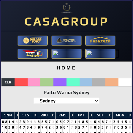
CASAGROUP
HOME
CLR
Paito Warna Sydney
SNN
D
SLS
D
RBU
D
KMS
D
JMT
D
SBT
D
MGN
D
8
8
1
4
5
2
3
2
1
3
3
8
5
7
3
0
5
9
7
7
1
1
8
5
4
6
4
8
7
6
3
5
1
5
6
1
0
3
9
3
4
7
8
4
3
9
7
4
2
6
3
6
6
1
7
8
2
7
1
8
8
5
3
7
1
7
0
3
5
8