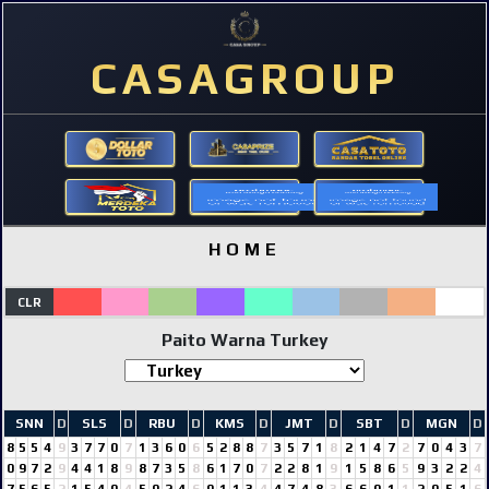
CASAGROUP
HOME
CLR
Paito Warna Turkey
SNN
D
SLS
D
RBU
D
KMS
D
JMT
D
SBT
D
MGN
D
8
5
5
4
9
3
7
7
0
7
1
3
6
0
6
5
2
8
8
7
3
5
7
1
8
2
1
4
7
2
7
0
4
3
7
0
9
7
2
9
4
4
1
8
9
8
7
3
5
8
6
1
7
0
7
2
2
8
1
9
1
5
8
6
5
9
3
2
2
4