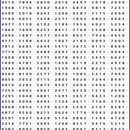
0
5
1
9
1
7
8
9
4
4
6
8
3
0
3
2
0
1
6
7
4
4
9
7
7
3
0
7
8
6
2
6
9
0
9
1
9
4
8
3
1
7
5
6
2
0
3
6
2
8
9
2
4
1
5
6
8
7
4
2
9
8
1
9
1
7
2
3
1
4
4
3
9
0
9
5
0
1
8
9
8
2
4
3
7
1
2
0
6
6
0
3
8
7
6
3
1
7
5
3
2
0
9
6
6
7
1
4
9
4
9
0
5
5
1
3
4
3
8
2
2
5
7
1
8
1
8
9
2
2
0
8
5
3
8
4
6
6
3
9
4
9
7
7
5
5
1
3
0
3
6
1
0
2
2
3
1
8
9
8
7
9
5
6
2
4
0
2
1
3
5
2
3
4
7
1
8
6
4
1
7
6
9
9
0
0
2
5
3
8
8
4
1
1
2
3
7
6
0
6
5
5
0
8
8
9
4
8
2
1
2
0
9
6
6
1
6
8
7
6
4
3
7
7
5
0
5
4
9
4
8
0
3
1
4
7
9
2
6
8
4
6
5
0
5
9
3
7
1
8
5
1
0
8
8
6
4
3
2
5
1
9
6
7
4
2
1
8
3
2
0
9
9
3
3
7
4
0
1
1
7
8
1
2
3
6
6
8
5
4
2
6
4
4
8
5
4
1
5
6
3
6
7
5
3
9
1
3
1
4
8
6
6
9
6
7
7
1
0
1
5
0
4
1
5
6
4
8
9
8
2
6
9
7
7
0
3
2
5
7
8
7
5
1
6
9
0
4
4
8
1
6
0
8
8
2
9
6
5
2
3
7
7
5
3
6
0
7
8
6
8
9
3
1
4
3
4
3
5
8
6
6
2
7
9
1
4
9
9
0
4
7
8
1
9
5
2
8
6
5
1
4
5
0
5
6
1
1
9
1
2
2
7
6
4
4
9
7
8
6
3
9
4
4
8
8
0
9
0
9
7
6
0
3
3
3
5
3
9
3
4
0
7
9
7
8
2
2
1
3
5
5
0
8
8
9
3
0
4
4
8
1
4
9
4
2
5
7
7
5
3
8
7
6
4
1
0
8
5
4
5
2
1
4
5
7
9
4
0
4
8
0
5
6
2
3
6
5
2
7
0
1
1
5
6
2
8
0
3
3
9
0
2
6
8
7
2
4
4
8
8
4
9
1
1
0
9
1
6
7
2
2
8
3
2
5
8
7
3
1
9
5
0
7
7
2
0
9
4
4
3
4
9
6
6
1
3
5
2
7
7
2
5
4
9
6
0
0
3
3
4
0
6
1
7
2
4
7
1
8
6
3
3
0
3
1
5
1
6
7
2
6
9
0
9
7
2
9
5
5
3
0
4
8
3
4
8
0
1
1
1
6
9
5
5
3
6
5
7
3
9
4
3
3
6
1
2
0
6
6
4
5
5
8
4
9
0
9
6
6
8
4
9
3
3
1
7
2
4
6
0
6
1
1
2
7
7
6
0
6
3
7
5
9
5
4
0
0
8
8
3
8
5
6
2
1
3
7
9
7
6
2
1
8
9
5
4
9
3
3
2
1
0
7
7
0
3
8
1
9
4
8
7
2
9
9
5
6
0
6
8
2
1
5
6
0
6
2
4
6
1
7
7
6
4
9
0
4
3
7
2
6
3
8
2
6
5
9
1
1
3
0
2
7
9
6
4
2
9
2
5
1
7
6
4
0
8
0
2
2
1
3
9
4
4
4
7
2
8
1
3
2
1
6
7
7
7
5
1
6
0
9
9
5
5
1
2
0
8
8
8
3
5
7
3
9
4
7
6
4
5
2
1
0
1
6
3
8
2
1
4
0
9
2
2
8
8
5
0
5
4
5
4
3
7
0
9
4
1
5
8
3
1
7
8
6
5
2
5
7