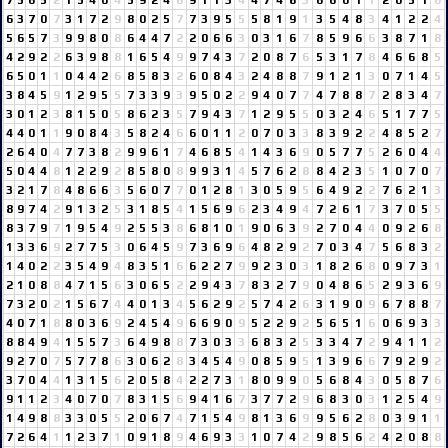
7
5
6
5
2
1
5
4
0
4
5
9
2
4
6
9
1
1
3
4
4
7
4
8
3
6
6
0
1
1
2
0
5
1
6
6
3
7
0
7
3
1
7
2
9
8
0
2
5
7
7
3
9
5
5
5
8
1
9
1
3
5
4
8
3
4
1
2
2
4
5
6
5
7
3
9
9
8
0
8
6
4
4
7
2
2
0
6
6
3
0
3
1
6
7
8
5
9
6
6
3
8
7
1
8
4
2
9
2
2
6
3
9
8
8
1
6
5
4
9
9
7
4
3
7
2
0
8
7
6
5
3
1
7
8
4
6
6
8
5
6
5
0
1
1
0
4
4
2
6
8
5
8
3
2
6
0
8
4
3
2
4
8
8
7
9
1
2
1
3
0
7
1
4
5
3
8
4
5
9
1
2
9
5
5
7
3
3
9
3
9
5
0
2
2
9
4
0
7
7
4
7
8
8
7
2
8
3
4
7
3
0
1
2
3
8
1
5
0
5
8
6
2
3
5
7
9
4
3
7
1
2
9
5
5
0
3
2
4
6
5
1
7
7
5
4
4
0
1
1
9
0
8
4
3
5
8
2
4
6
6
0
1
1
2
0
7
0
3
3
8
3
9
2
2
4
8
5
2
7
2
6
4
0
4
7
7
3
8
2
9
9
6
1
7
4
6
8
5
4
1
4
3
6
9
0
5
7
7
5
2
6
0
4
4
5
0
4
4
8
1
2
2
9
2
8
5
8
0
8
9
9
3
1
4
5
7
6
2
8
8
4
2
3
5
1
0
7
0
7
3
2
1
7
8
4
8
6
6
3
5
6
0
7
7
0
1
2
8
1
3
0
5
9
5
6
4
9
2
2
7
6
2
1
3
8
9
7
4
2
9
1
3
2
5
3
1
8
5
4
1
5
6
9
6
2
3
4
9
4
7
2
6
1
7
3
7
0
5
5
8
3
7
9
7
1
9
5
4
9
2
5
5
3
8
6
8
1
0
1
9
0
6
3
9
2
7
0
4
4
0
9
2
6
8
1
3
3
6
9
2
7
7
5
3
0
6
4
5
9
7
3
6
9
6
4
8
2
9
2
7
0
3
4
7
5
6
8
3
2
1
4
0
2
2
3
5
4
9
4
8
3
5
1
6
6
2
2
7
9
9
2
3
0
3
1
8
2
6
8
0
9
7
3
1
2
1
0
8
8
4
7
1
5
6
3
0
6
5
2
2
9
4
3
7
8
3
2
7
9
0
4
8
6
5
2
9
3
6
9
7
3
2
0
2
1
5
6
7
4
4
0
1
3
4
5
6
2
9
2
5
7
4
2
6
3
1
9
0
9
6
7
8
8
7
4
0
7
1
8
8
0
3
6
9
2
4
5
4
9
6
6
9
0
9
5
2
2
9
2
5
6
5
1
6
0
6
9
3
3
8
8
4
9
4
1
5
5
7
3
6
4
9
8
8
7
3
0
3
3
6
8
3
2
5
3
3
4
7
2
9
4
1
1
2
9
2
7
0
7
5
7
7
8
6
3
0
6
2
8
3
4
5
4
9
0
8
5
9
5
1
3
9
6
6
7
9
2
9
2
3
7
0
4
4
1
3
1
5
6
2
0
5
8
4
2
2
7
3
1
8
0
9
9
0
5
6
8
4
3
0
5
8
7
6
9
1
1
2
3
4
0
7
0
7
8
3
1
5
6
9
4
1
6
7
3
7
7
2
9
6
8
3
0
3
1
2
5
4
9
1
4
9
8
8
3
3
0
5
5
2
0
6
7
4
7
1
5
4
9
8
1
3
6
9
9
5
6
2
8
0
3
9
1
1
7
2
6
4
1
1
2
3
7
1
0
9
1
8
9
4
6
9
3
3
1
0
7
4
2
9
8
5
6
2
4
2
0
8
8